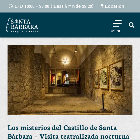
L-D 10:00 – 23:00 (lLast lift ride 22:20)
Location
MENÚ
Los misterios del Castillo de Santa
Bárbara – Visita teatralizada nocturna