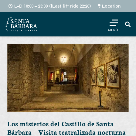
L-D 10:00 – 23:00 (lLast lift ride 22:20)
Location
MENÚ
Los misterios del Castillo de Santa
Bárbara – Visita teatralizada nocturna