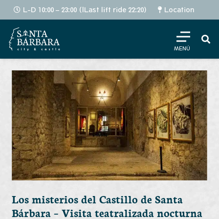
L-D 10:00 – 23:00 (lLast lift ride 22:20)
Location
MENÚ
Los misterios del Castillo de Santa
Bárbara – Visita teatralizada nocturna