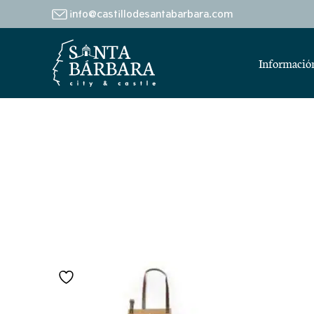
info@castillodesantabarbara.com
Información