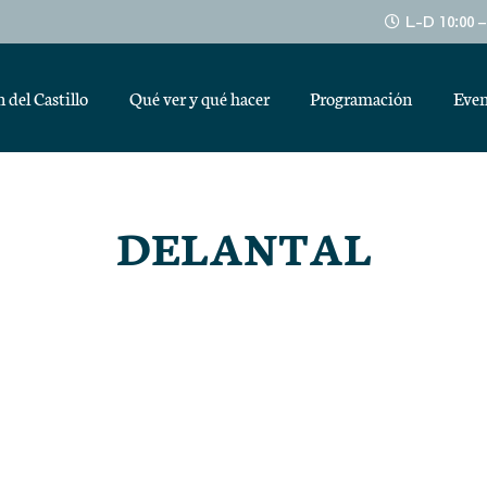
L-D 10:00 
 del Castillo
Qué ver y qué hacer
Programación
Even
DELANTAL