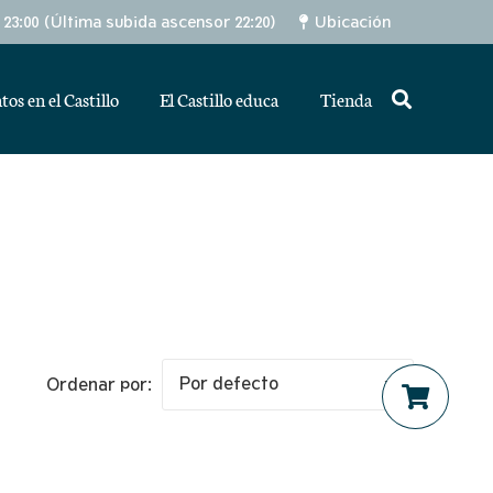
– 23:00 (Última subida ascensor 22:20)
Ubicación
tos en el Castillo
El Castillo educa
Tienda
Ordenar por: