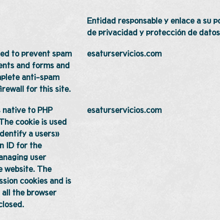
Entidad responsable y enlace a su po
de privacidad y protección de datos
ed to prevent spam
esaturservicios.com
nts and forms and
mplete anti-spam
irewall for this site.
s native to PHP
esaturservicios.com
 The cookie is used
identify a users»
n ID for the
anaging user
e website. The
ession cookies and is
all the browser
closed.