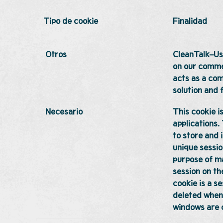
Tipo de cookie
Finalidad
Otros
CleanTalk–Us
on our comme
acts as a co
solution and f
Necesario
This cookie i
applications.
to store and 
unique sessio
purpose of m
session on th
cookie is a s
deleted when 
windows are 