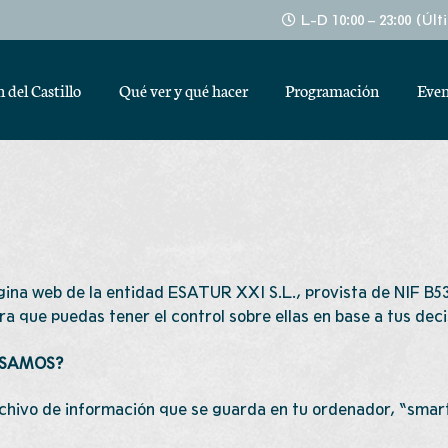
L-D 10:00 – 23:00 (Úl
 del Castillo
Qué ver y qué hacer
Programación
Even
gina web de la entidad ESATUR XXI S.L., provista de NIF B5
ara que puedas tener el control sobre ellas en base a tus dec
USAMOS?
rchivo de información que se guarda en tu ordenador, “smart