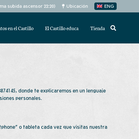
tima subida ascensor 22:20)
Ubicación
ENG
tos en el Castillo
El Castillo educa
Tienda
3874145, donde te explicaremos en un lenguaje
isiones personales.
phone” o tableta cada vez que visitas nuestra