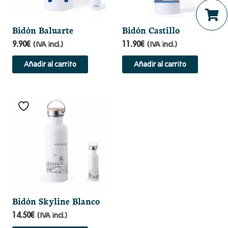
Bidón Baluarte
Bidón Castillo
No hay productos en el ca
9.90
€
11.90
€
(IVA incl.)
(IVA incl.)
Añadir al carrito
Añadir al carrito
Bidón Skyline Blanco
14.50
€
(IVA incl.)