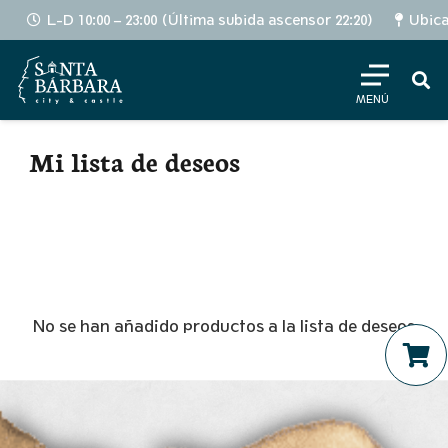
L-D 10:00 – 23:00 (Última subida ascensor 22:20)
Ubica
MENÚ
Mi lista de deseos
No se han añadido productos a la lista de deseos
No hay productos en el ca