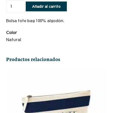
Bolsa
Añadir al carrito
Tote
Bag
Bolsa tote bag 100% algodón.
Skyline
cantidad
Color
Natural
Productos relacionados