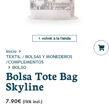
volver a la tienda
Inicio
No hay productos en el ca
TEXTIL / BOLSAS Y MONEDEROS
/COMPLEMENTOS
BOLSO
Bolsa Tote Bag
Skyline
7.90
€
(IVA incl.)