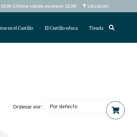
– 23:00 (Última subida ascensor 22:20)
Ubicación
tos en el Castillo
El Castillo educa
Tienda
Ordenar por: