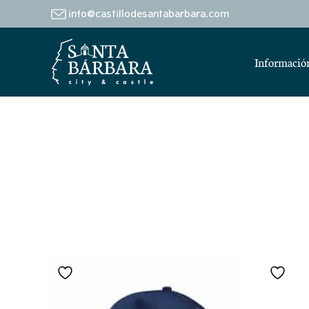
info@castillodesantabarbara.com
Información