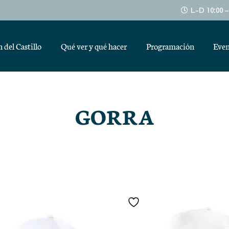
L-D 10:00 
 del Castillo
Qué ver y qué hacer
Programación
Even
GORRA