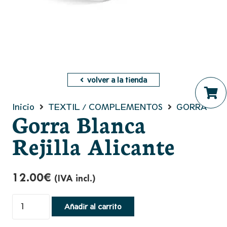
volver a la tienda
Inicio
TEXTIL / COMPLEMENTOS
GORRA
No hay productos en el ca
Gorra Blanca
Rejilla Alicante
12.00
€
(IVA incl.)
Gorra
Añadir al carrito
Blanca