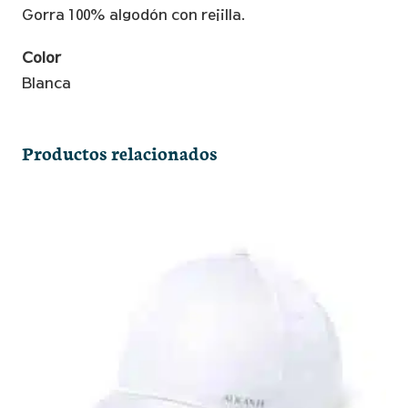
Rejilla
Gorra 100% algodón con rejilla.
Alicante
cantidad
Color
Blanca
Productos relacionados