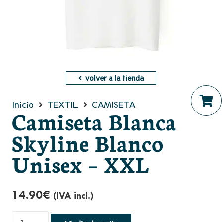
volver a la tienda
Inicio
TEXTIL
CAMISETA
Camiseta Blanca
No hay productos en el ca
Skyline Blanco
Unisex – XXL
14.90
€
(IVA incl.)
Camiseta