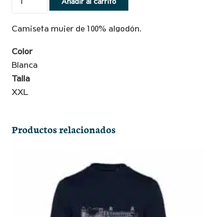
Añadir al carrito
Blanca
Skyline
Camiseta mujer de 100% algodón.
Blanco
Unisex
Color
-
Blanca
XXL
Talla
cantidad
XXL
Productos relacionados