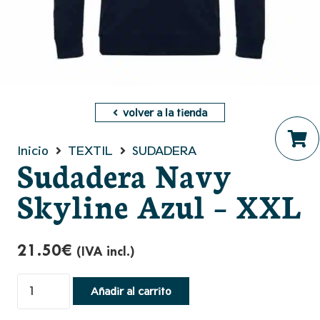
volver a la tienda
Inicio
TEXTIL
SUDADERA
Sudadera Navy
No hay productos en el ca
Skyline Azul – XXL
21.50
€
(IVA incl.)
Sudadera
Añadir al carrito
Navy