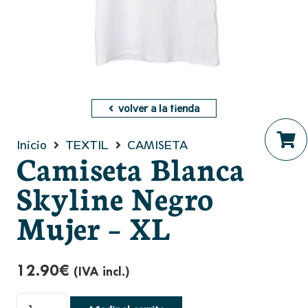
volver a la tienda
Inicio
TEXTIL
CAMISETA
Camiseta Blanca
No hay productos en el ca
Skyline Negro
Mujer – XL
12.90
€
(IVA incl.)
Camiseta