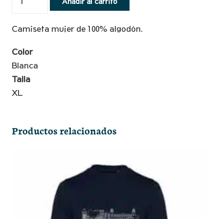
Añadir al carrito
Blanca
Skyline
Camiseta mujer de 100% algodón.
Negro
Mujer
Color
-
Blanca
XL
Talla
cantidad
XL
Productos relacionados