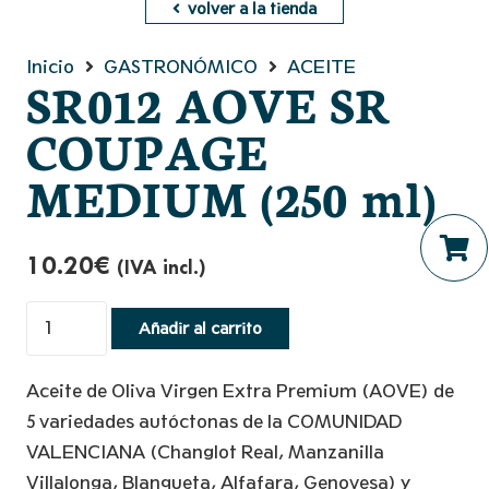
volver a la tienda
Inicio
GASTRONÓMICO
ACEITE
SR012 AOVE SR
COUPAGE
MEDIUM (250 ml)
10.20
€
(IVA incl.)
No hay productos en el ca
SR012
Añadir al carrito
AOVE
SR
Aceite de Oliva Virgen Extra Premium (AOVE) de
COUPAGE
5 variedades autóctonas de la COMUNIDAD
MEDIUM
VALENCIANA (Changlot Real, Manzanilla
(250
Villalonga, Blanqueta, Alfafara, Genovesa) y