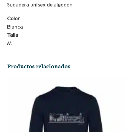
Skyline
Sudadera unisex de algodón.
Blanco
-
Color
M
Blanca
cantidad
Talla
M
Productos relacionados