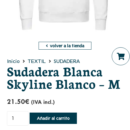
volver a la tienda
Inicio
TEXTIL
SUDADERA
Sudadera Blanca
No hay productos en el ca
Skyline Blanco – M
21.50
€
(IVA incl.)
Sudadera
Añadir al carrito
Blanca