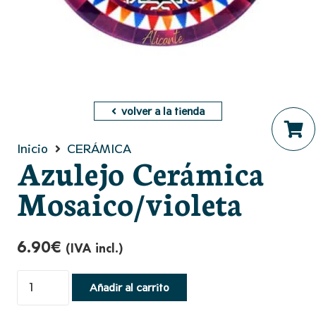
volver a la tienda
Inicio
CERÁMICA
No hay productos en el ca
Azulejo Cerámica
Mosaico/violeta
6.90
€
(IVA incl.)
Azulejo
Añadir al carrito
Cerámica