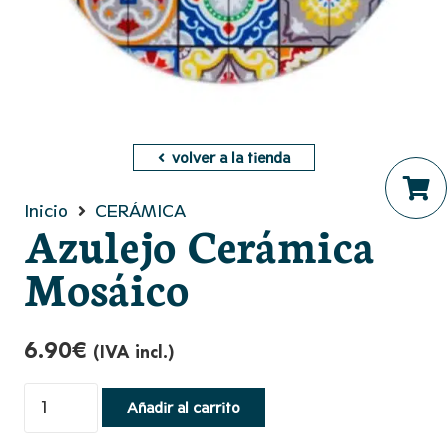
volver a la tienda
Inicio
CERÁMICA
No hay productos en el ca
Azulejo Cerámica
Mosáico
6.90
€
(IVA incl.)
Azulejo
Añadir al carrito
Cerámica