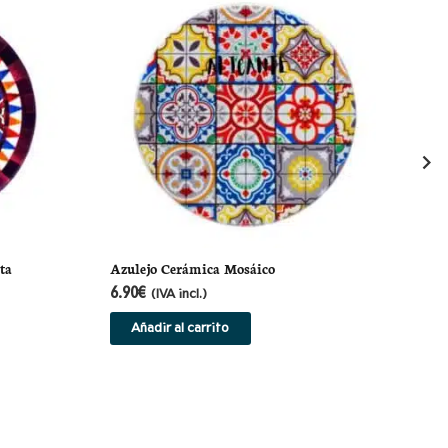
ta
Azulejo Cerámica Mosáico
Pla
6.90
€
(IVA incl.)
Añadir al carrito