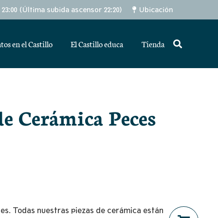
– 23:00 (Última subida ascensor 22:20)
Ubicación
tos en el Castillo
El Castillo educa
Tienda
e Cerámica Peces
es. Todas nuestras piezas de cerámica están