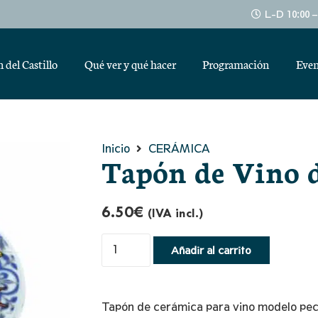
L-D 10:00 
 del Castillo
Qué ver y qué hacer
Programación
Even
Inicio
CERÁMICA
Tapón de Vino d
6.50
€
(IVA incl.)
Tapón
Añadir al carrito
de
Vino
de
Tapón de cerámica para vino modelo pec
Cerámica