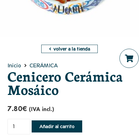
volver a la tienda
Inicio
CERÁMICA
No hay productos en el ca
Cenicero Cerámica
Mosáico
7.80
€
(IVA incl.)
Cenicero
Añadir al carrito
Cerámica